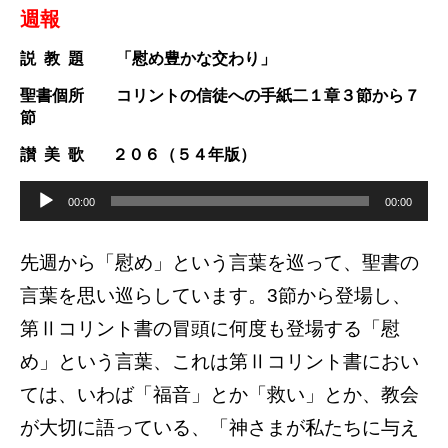
週
報
説 教 題 「慰め豊かな交わり」
聖書個所 コリントの信徒への手紙二１
章３節から７
節
讃 美 歌 ２０６（５４年版）
音
声
00:00
00:00
プ
レ
ー
ヤ
先週から「慰め」という言葉を巡って、聖書の
ー
言葉を思い巡らしています。3節から登場し、
第Ⅱコリント書の冒頭に何度も登場する「慰
め」という言葉、これは第Ⅱコリント書におい
ては、いわば「福音」とか「救い」とか、教会
が大切に語っている、「神さまが私たちに与え