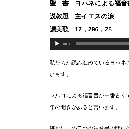
聖 書 ヨハネによる福音書
説教題 主イエスの涙
讃美歌 17，296，28
音
声
00:00
プ
レ
ー
私たちが読み進めているヨハネ
ヤ
ー
います。
マルコによる福音書が一番古く
年の開きがあると言います。
確かにこの二つの福音書の間に