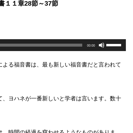
１１章28節～37節
ボ
リ
00:00
ュ
ー
ム
による福音書は、最も新しい福音書だと言われて
調
節
に
は
上
下
矢
て、ヨハネが一番新しいと学者は言います。数十
印
キ
ー
を
使
っ
て
く
は、時間の経過を窺わせるようなものがありま