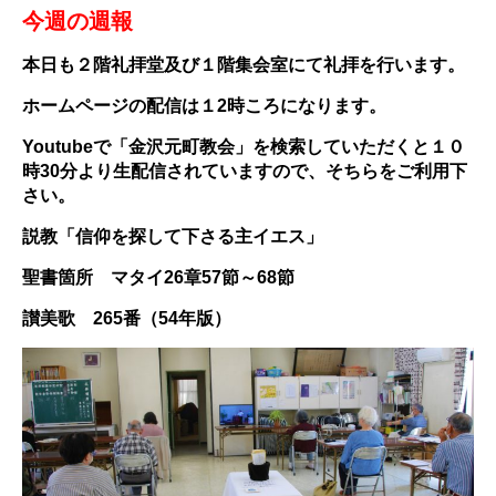
今週の週報
本日も２階礼拝堂及び１階集会室にて礼拝を行います。
ホームページの配信は１2
時ころになります。
Youtubeで「金沢元町教会」を検索していただくと１０
時30分より生配信されていますので、そちらをご利用下
さい。
説教「信仰を探して下さる主イエス」
聖書箇所 マタイ26章57節～68節
讃美歌 265番（54年版）