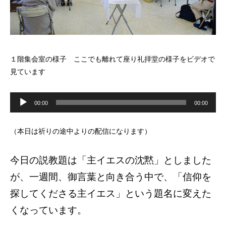
１階集会室の様子 ここでも離れて座り礼拝堂の様子をビデオで
見ています
音
声
00:00
00:00
プ
レ
ー
ヤ
（本日は祈りの途中よりの配信になります）
ー
今日の説教題は「主イエスの沈黙」としました
が、一週間、御言葉と向き合う中で、「信仰を
探してくださる主イエス」という題名に変えた
くなっています。