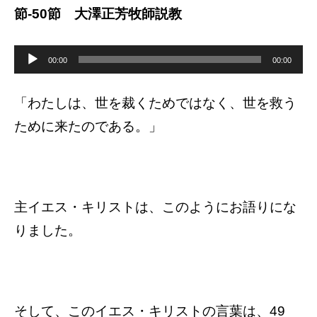
節-50節 大澤正芳牧師説教
音
声
00:00
00:00
プ
レ
ー
ヤ
「わたしは、世を裁くためではなく、世を救う
ー
ために来たのである。」
主イエス・キリストは、このようにお語りにな
りました。
そして、このイエス・キリストの言葉は、49