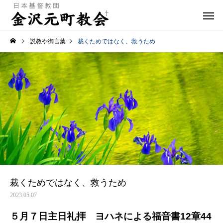
説教や御言葉
裁くためではなく、救うため
裁くためではなく、救うため
2023.05.07
５月７日主日礼拝 ヨハネによる福音書12章44