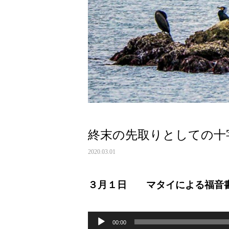
終末の先取りとしての十
2020.03.01
３月１日 マタイによる福音
音
声
00:00