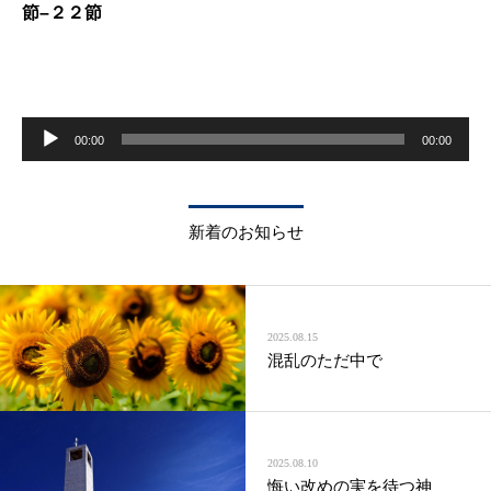
節–２２節
音
声
00:00
00:00
プ
レ
ー
ヤ
ー
新着のお知らせ
2025.08.15
混乱のただ中で
2025.08.10
悔い改めの実を待つ神