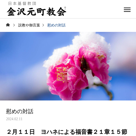
説教や御言葉
慰めの対話
慰めの対話
2024.02.11
２月１１日 ヨハネによる福音書２１章１５節