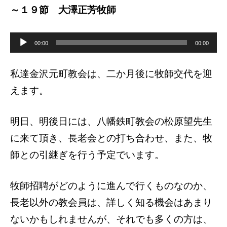
～１９節 大澤正芳牧師
音
声
00:00
00:00
プ
レ
ー
ヤ
私達金沢元町教会は、二か月後に牧師交代を迎
ー
えます。
明日、明後日には、八幡鉄町教会の松原望先生
に来て頂き、長老会との打ち合わせ、また、牧
師との引継ぎを行う予定でいます。
牧師招聘がどのように進んで行くものなのか、
長老以外の教会員は、詳しく知る機会はあまり
ないかもしれませんが、それでも多くの方は、