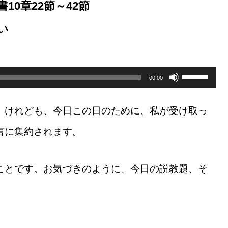
0章22節～42節
い
ボ
リ
00:00
ュ
ー
ム
。けれども、今日この日のために、私が受け取っ
調
節
に
言に集約されます。
は
上
下
矢
ことです。お気づきのように、今日の説教題、そ
印
キ
ー
を
使
っ
て
く