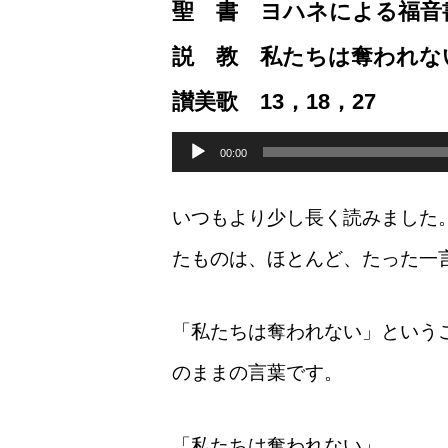
聖 書 ヨハネによる福音書1
説 教 私たちは奪われな
讃美歌 13，18，27
音
声
00:00
プ
レ
ー
いつもより少し長く読みました
ヤ
ー
たものは、ほとんど、たった一
「私たちは奪われない」という
のままの言葉です。
「私たちは奪われない」。