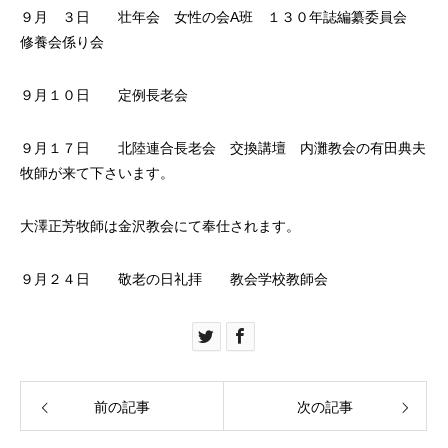
９月 ３日 壮年会 女性の会A班 １３０年誌編纂委員会
修養会係り会
９月１０日 定例長老会
９月１７日 北陸連合長老会 交換講壇 内灘教会の有田典夫
牧師が来て下さいます。
大澤正芳牧師は金沢教会にて奉仕されます。
９月２４日 敬老の日礼拝 教会学校教師会
前の記事
次の記事