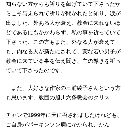
知らない方からも
祈りを献げていて下さったか
らこそ与えられ
て祈りが聞かれたと知り、涙が
出ました。
外ある人が衰え、教会に来れないほ
どであ
るにもかかわらず、私の事を祈っていて
下さ
った。
この方もまた、外なる人が衰えて
も、内な
る人が新たにされて、変な若い男子が
教会
に来ている事を伝え聞き、主の導きを祈っ
て
いて下さったのです。
また、大好きな作家の三浦綾子さんという
方
も思います。教団の旭川六条教会のクリス
チャンで1999年に天に召されましたけれども、
ご自身がパーキンソン病にかかられ、がん