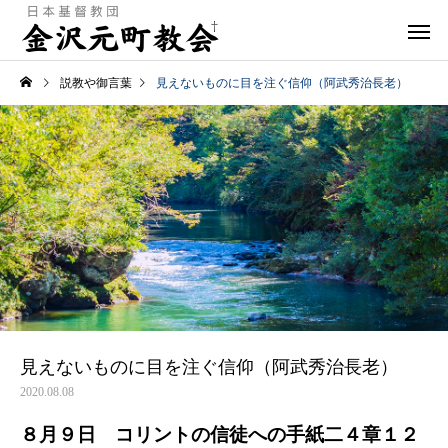
説教や御言葉
見えないものに目を注ぐ信仰（阿武秀治長老）
見えないものに目を注ぐ信仰（阿武秀治長老）
2020.08.08
８月９日 コリントの信徒への手紙二４章１２