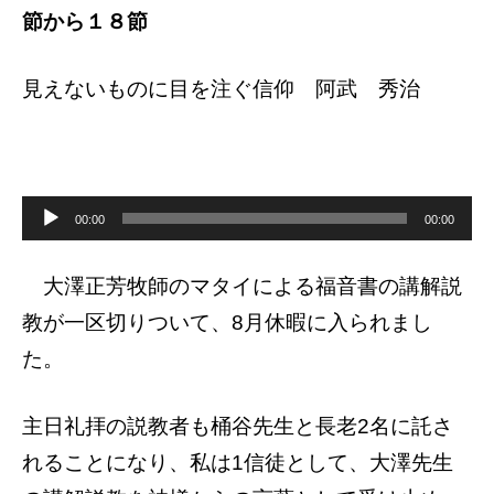
節から１８節
見えないものに目を注ぐ信仰 阿武 秀治
音
声
00:00
00:00
プ
レ
ー
ヤ
大澤正芳牧師のマタイによる福音書の講解説
ー
教が一区切りついて、8月休暇に入られまし
た。
主日礼拝の説教者も桶谷先生と長老2名に
託さ
れることになり、私は1信徒として、大澤先生