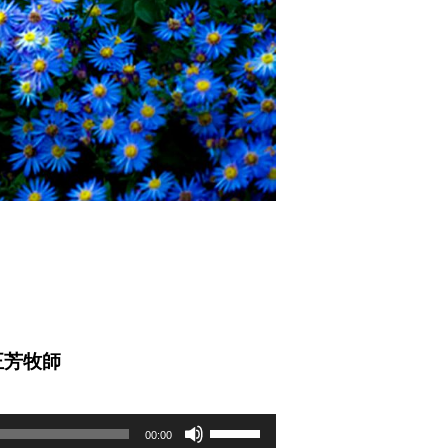
正芳牧師
ボ
リ
00:00