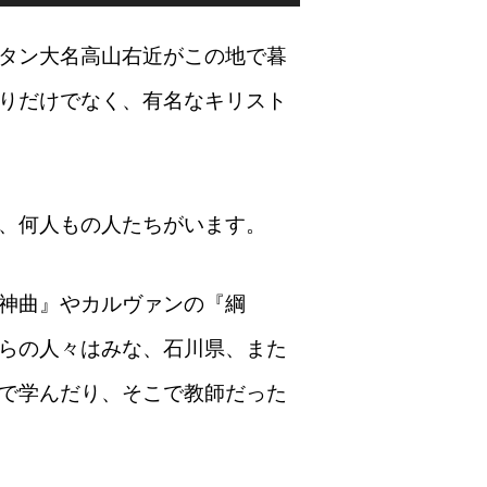
ュ
ー
ム
タン大名高山右近がこの地で暮
調
節
に
りだけでなく、有名なキリスト
は
上
下
矢
印
キ
ー
、何人もの人たちがいます。
を
使
っ
て
く
神曲』やカルヴァンの『綱
だ
さ
らの人々はみな、石川県、また
い。
で学んだり、そこで教師だった