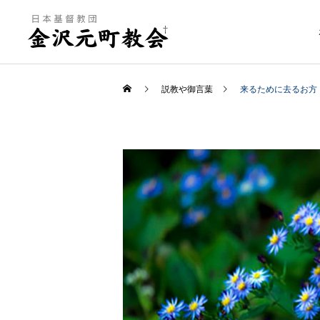
説教や御言葉
来るために去るお方