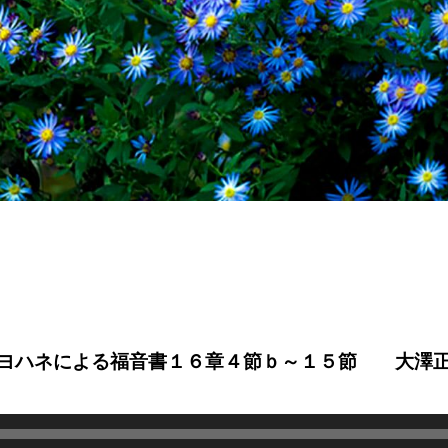
拝 ヨハネによる福音書１６章４節ｂ～１５節 大澤