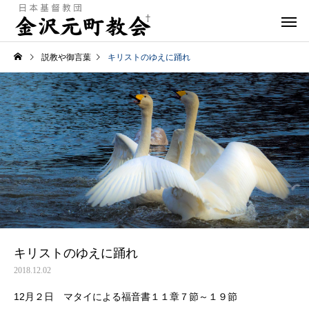
説教や御言葉
キリストのゆえに踊れ
キリストのゆえに踊れ
2018.12.02
12月２日 マタイによる福音書１１章７節～１９節