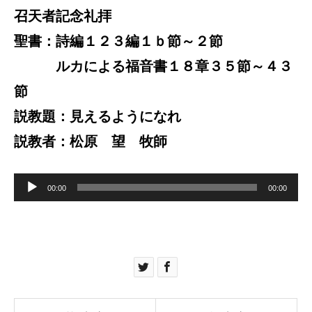
召天者記念礼拝
聖書：詩編１２３編１ｂ節～２節
ルカによる福音書１８章３５節～４３
節
説教題：見えるようになれ
説教者：松原 望 牧師
音
声
00:00
00:00
プ
レ
ー
ヤ
ー